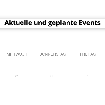
e
 Service
Brauereiseminare
Verkaufstellen
Veranst
Aktuelle und geplante Events
MITTWOCH
DONNERSTAG
FREITAG
29
30
1