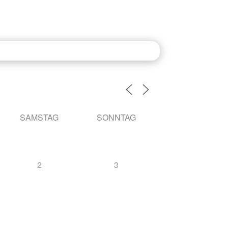
altungen
Ferienwohnung
News
SAMSTAG
SONNTAG
2
3