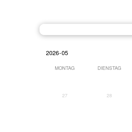
+49 (0)1 51 - 28 77 60 77
info@deinbier-allgaeu.d
Home
Unsere Biere
Events &
MONTAG
DIENSTAG
27
28