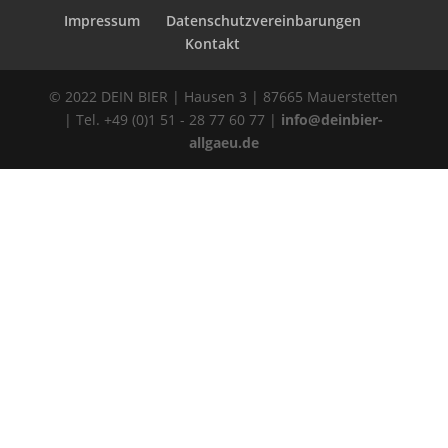
Impressum
Datenschutzvereinbarungen
Kontakt
© 2022 DEIN BIER | Hausen 3 | 87665 Mauerstetten
| Tel. +49 (0)1 51 - 28 77 60 77 |
info@deinbier-
allgaeu.de