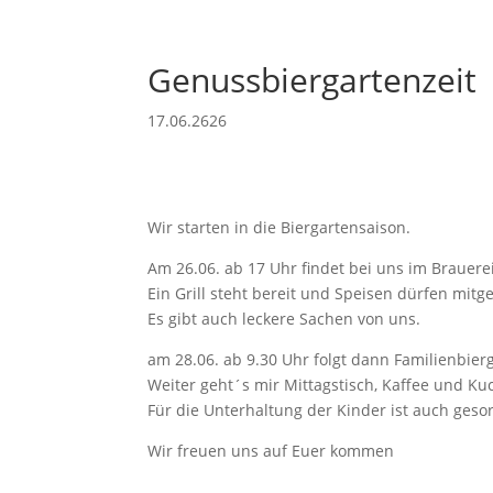
+49 (0)1 51 - 28 77 60 77
info@deinbier-allgaeu.d
Genussbiergartenzeit
Home
Unsere Biere
Events &
17.06.2626
Wir starten in die Biergartensaison.
Am 26.06. ab 17 Uhr findet bei uns im Brauerei
Ein Grill steht bereit und Speisen dürfen mit
Es gibt auch leckere Sachen von uns.
am 28.06. ab 9.30 Uhr folgt dann Familienbie
Weiter geht´s mir Mittagstisch, Kaffee und Ku
Für die Unterhaltung der Kinder ist auch gesor
Wir freuen uns auf Euer kommen