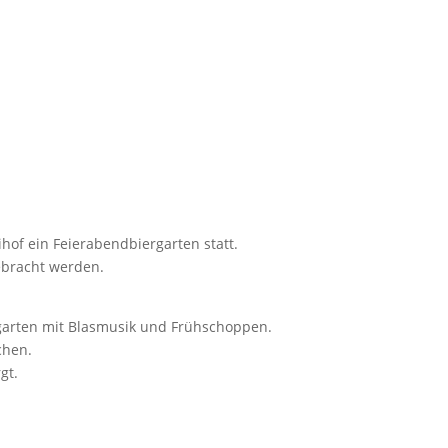
e
 Service
Brauereiseminare
Verkaufstellen
Veranst
hof ein Feierabendbiergarten statt.
gebracht werden.
rgarten mit Blasmusik und Frühschoppen.
chen.
gt.