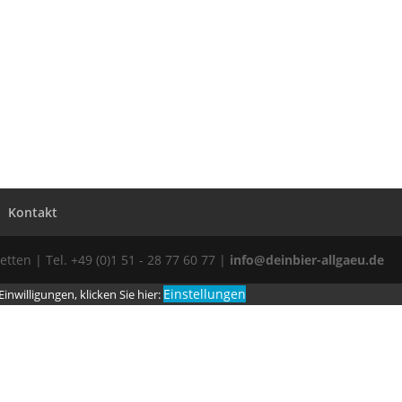
Kontakt
ten | Tel. +49 (0)1 51 - 28 77 60 77 |
info@deinbier-allgaeu.de
Einstellungen
nwilligungen, klicken Sie hier: